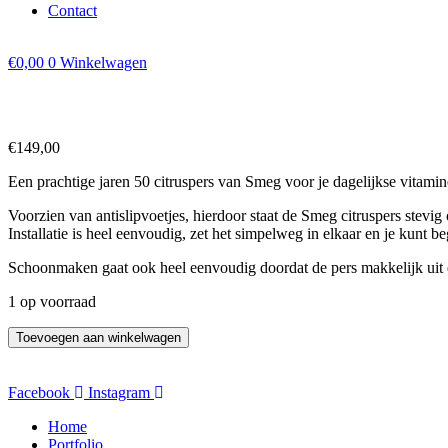
Contact
€
0,00
0
Winkelwagen
€
149,00
Een prachtige jaren 50 citruspers van Smeg voor je dagelijkse vitamin
Voorzien van antislipvoetjes, hierdoor staat de Smeg citruspers stevig 
Installatie is heel eenvoudig, zet het simpelweg in elkaar en je kunt 
Schoonmaken gaat ook heel eenvoudig doordat de pers makkelijk uit elk
1 op voorraad
SMEG
Toevoegen aan winkelwagen
Citruspers
50's
Style
Facebook
Instagram
(creme)
aantal
Home
Portfolio