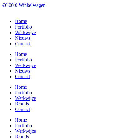
Ga
€
0,00
0
Winkelwagen
naar
de
Home
inhoud
Portfolio
Werkwijze
Nieuws
Contact
Home
Portfolio
Werkwijze
Nieuws
Contact
Home
Portfolio
Werkwijze
Brands
Contact
Home
Portfolio
Werkwijze
Brands